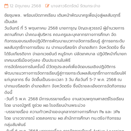
12 มิถุนายน 2568
นางสาวธิดารัตน์ รัตนกระจ่าง
ชัยชุมพล.. พร้อมเปิดภาคเรียน เดินหน้าพัฒนาครูเพื่อมุ่งสู่ผลสัมฤทธิ์
เป็นเลิศ
วันจันทร์ ที่ 5 พฤษภาคม 2568 นายการุญ ปัญจะสุวรรณ์ ผู้อำนวยการ
สถานศึกษา นำคณะผู้บริหาร คณะครูและบุคลากรทางการศึกษา จัด
กิจกรรมอบรมเชิงปฏิบัติการพัฒนาแนวทางจัดการเรียนรู้ สู่การยกระดับ
ผลสัมฤทธิ์ทางการเรียน ณ ปากเมงรีสอร์ท อำเภอสิเกา จังหวัดตรัง ซึ่ง
ได้รับเกียรติจาก จ่าเอกเวชยันต์ หนูรักษา ปลัดเทศบาล ปฏิบัติหน้าที่นายก
เทศมนตรีเมืองทุ่งสง เป็นประธานในพิธี
การจัดโครงการในครั้งนี้ มีวัตถุประสงค์เพื่อจัดอบรมเชิงปฏิบัติการ
พัฒนาแนวทางการจัดการเรียนรู้สู่การยกระดับผลสัมฤทธิ์ทางการเรียนให้
แก่บุคลากร ซึ่ง จัดขึ้นเป็นระยะเวลา 3 วัน คือวันที่ 5-7 พ.ค. 2568 ณ
ปากเมงรีสอร์ท อำเภอสิเกา จังหวัดตรัง ซึ่งมีรายละเอียดการจัดกิจกรรม
ดังนี้
-วันที่ 5 พ.ค. 2568 มีการบรรยายเรื่อง งานสวนพฤกษศาสตร์โรงเรียน
โดย นางณัฐศรี ชูช่วย ผอ.โรงเรียนบ้านพระม่วง
-บรรยายเรื่อง ความก้าวหน้าของบุคลากรทางการศึกษา Pa และ วPa
โดย นางวราภรณ์ เดชสงคราม ผอ.สำนักการศึกษา ทน.ตรัง/กิจกรรม
กลุ่มสัมพันธ์