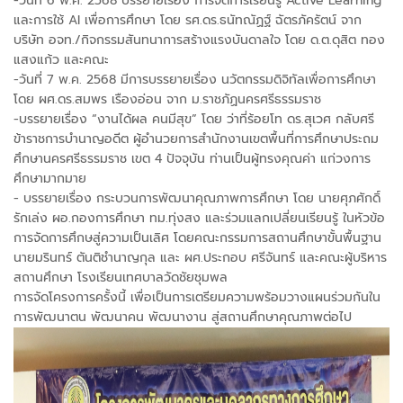
-วันที่ 6 พ.ค. 2568 บรรยายเรื่อง การจัดการเรียนรู้ Active Learning
และการใช้ AI เพื่อการศึกษา โดย รศ.ดร.ธนัทณัฏฐ์ ฉัตรภัครัตน์ จาก
บริษัท อจท./กิจกรรมสันทนาการสร้างแรงบันดาลใจ โดย ด.ต.ดุสิต ทอง
แสงแก้ว และคณะ
-วันที่ 7 พ.ค. 2568 มีการบรรยายเรื่อง นวัตกรรมดิจิทัลเพื่อการศึกษา
โดย ผศ.ดร.สมพร เรืองอ่อน จาก ม.ราชภัฏนครศรีธรรมราช
-บรรยายเรื่อง “งานได้ผล คนมีสุข” โดย ว่าที่ร้อยโท ดร.สุเวศ กลับศรี
ข้าราชการบำนาญอดีต ผู้อำนวยการสำนักงานเขตพื้นที่การศึกษาประถม
ศึกษานครศรีธรรมราช เขต 4 ปัจจุบัน ท่านเป็นผู้ทรงคุณค่า แก่วงการ
ศึกษามากมาย
- บรรยายเรื่อง กระบวนการพัฒนาคุณภาพการศึกษา โดย นายศุภศักดิ์
รักเล่ง ผอ.กองการศึกษา ทม.ทุ่งสง และร่วมแลกเปลี่ยนเรียนรู้ ในหัวข้อ
การจัดการศึกษสู่ความเป็นเลิศ โดยคณะกรรมการสถานศึกษาขั้นพื้นฐาน
นายมรินทร์ ตันติชำนาญกุล และ ผศ.ประกอบ ศรีจันทร์ และคณะผู้บริหาร
สถานศึกษา โรงเรียนเทศบาลวัดชัยชุมพล
การจัดโครงการครั้งนี้ เพื่อเป็นการเตรียมความพร้อมวางแผนร่วมกันใน
การพัฒนาตน พัฒนาคน พัฒนางาน สู่สถานศึกษาคุณภาพต่อไป