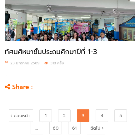
ทัศนศึหษาชั้นประถมศึกษาปีที่ 1-3
23 มกราคม 2569
318 ครั้ง
...
Share :
ก่อนหน้า
1
2
3
4
5
...
60
61
ถัดไป