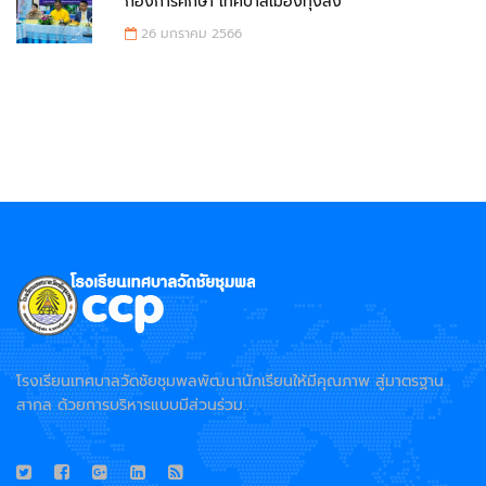
กองการศึกษา เทศบาลเมืองทุ่งสง
26 มกราคม 2566
โรงเรียนเทศบาลวัดชัยชุมพลพัฒนานักเรียนให้มีคุณภาพ สู่มาตรฐาน
สากล ด้วยการบริหารแบบมีส่วนร่วม..